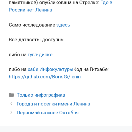
памятников) опубликована на Стрелке:
Где в
России нет Ленина
Само исследование
здесь
Все датасеты доступны
либо на
гугл-диске
либо на
хабе Инфокультуры
Код на Гитхабе:
https://github.com/BorisGi/lenin
Рубрики
Только инфографика
Навигация
Города и поселки имени Ленина
записи
Первомай важнее Октября